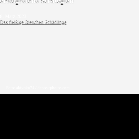
erfolgreiche Strategien
8. März 2023
Das fleißige Bienchen
Schädlinge
Foto: akiyoko74 / depositphotos.com
Die meisten Gärtnerinnen und Gärtner haben regelmäßig mit
Schädlingen zu tun, und die sind in der Regel harmlos. Wenn die
Schädlingspopulationen jedoch ein unannehmbar hohes Niveau
erreichen, verursachen die kleinen Insekten mehr als nur kosmetische
Schäden. Da sich die Gärtnerinnen und Gärtner immer mehr der