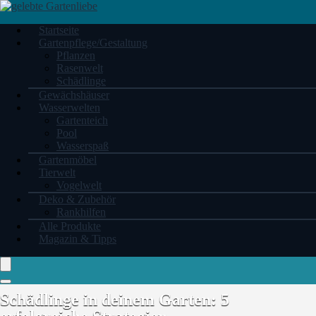
Startseite
Gartenpflege/Gestaltung
Pflanzen
Rasenwelt
Schädlinge
Gewächshäuser
Wasserwelten
Gartenteich
Pool
Wasserspaß
Gartenmöbel
Tierwelt
Vogelwelt
Deko & Zubehör
Rankhilfen
Alle Produkte
Magazin & Tipps
Schädlinge in deinem Garten: 5