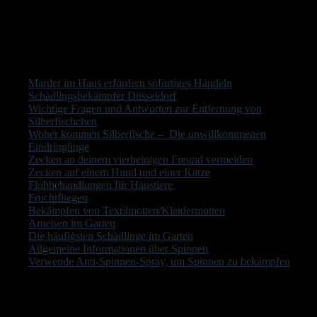
zwischen guten und schlechten Insekten erreichen, was zu weniger
Schädlingsbefall führt.
Andere Leser interessierte auch:
Marder im Haus erfordern sofortiges Handeln
Schädlingsbekämpfer Düsseldorf
Wichtige Fragen und Antworten zur Entfernung von
Silberfischchen
Woher kommen Silberfische – Die unwillkommenen
Eindringlinge
Zecken an deinem vierbeinigen Freund vermeiden
Zecken auf einem Hund und einer Katze
Flohbehandlungen für Haustiere
Fruchtfliegen
Bekämpfen von Textilmotten/Kleidermotten
Ameisen im Garten
Die häufigsten Schädlinge im Garten
Allgemeine Informationen über Spinnen
Verwende Anti-Spinnen-Spray, um Spinnen zu bekämpfen
Letzte Aktualisierung am 2026-08-06 / Affiliate Links / Bilder von der
Amazon Product Advertising API Der Preis ist möglicherweise