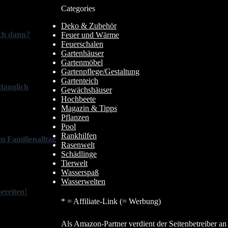
Categories
Deko & Zubehör
ich dann?
Feuer und Wärme
Feuerschalen
Gartenhäuser
Gartenmöbel
Gartenpflege/Gestaltung
Gartenteich
tauglich
Gewächshäuser
Hochbeete
Magazin & Tipps
Pflanzen
Pool
Rankhilfen
m Familienalltag
Rasenwelt
Schädlinge
Tierwelt
Wasserspaß
Wasserwelten
ereiten!
* = Affiliate-Link (= Werbung)
Als Amazon-Partner verdient der Seitenbetreiber an 