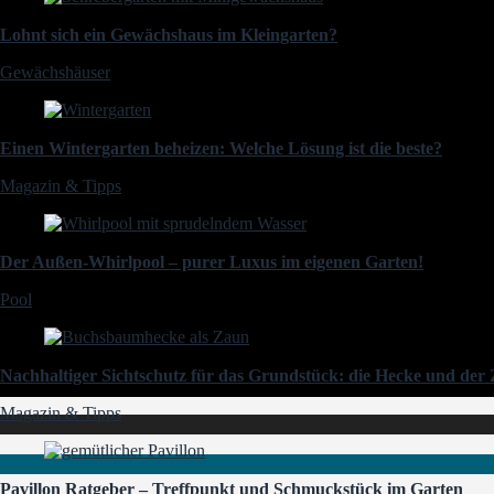
Lohnt sich ein Gewächshaus im Kleingarten?
Gewächshäuser
Einen Wintergarten beheizen: Welche Lösung ist die beste?
Magazin & Tipps
Der Außen-Whirlpool – purer Luxus im eigenen Garten!
Pool
Nachhaltiger Sichtschutz für das Grundstück: die Hecke und de
Magazin & Tipps
Pavillon Ratgeber – Treffpunkt und Schmuckstück im Garten