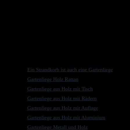
Denn die meisten Holzarten sind recht langlebig und trotzdem w
Gartenliege zu zweifeln. Dieser graue Belag ist nur das erste
gelegentlich etwas Pflege und Aufmerksamkeit. Die hölzerne 
Öl behandelt hast, das für das Holz geeignet ist. Es spricht a
Gartenmöbel erhalten, mit dem man zweifellos viel Freude ha
Andere Leser interessierte auch:
Ein Strandkorb ist auch eine Gartenliege
Gartenliege Holz Rattan
Gartenliege aus Holz mit Tisch
Gartenliege aus Holz mit Rädern
Gartenliege aus Holz mit Auflage
Gartenliege aus Holz mit Aluminium
Gartenliege Metall und Holz