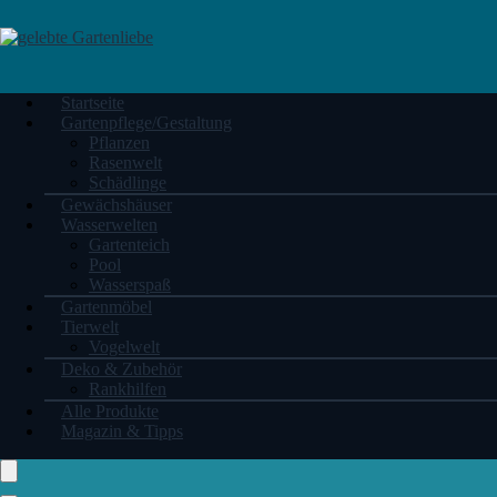
Startseite
Gartenpflege/Gestaltung
Pflanzen
Rasenwelt
Schädlinge
Gewächshäuser
Wasserwelten
Gartenteich
Pool
Wasserspaß
Gartenmöbel
Tierwelt
Vogelwelt
Deko & Zubehör
Rankhilfen
Alle Produkte
Magazin & Tipps