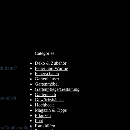
Categories
Deko & Zubehör
ich dann?
Feuer und Wärme
Feuerschalen
Gartenhäuser
Gartenmöbel
Gartenpflege/Gestaltung
Gartenteich
tauglich
Gewächshäuser
Hochbeete
Magazin & Tipps
Pflanzen
Pool
Rankhilfen
m Familienalltag