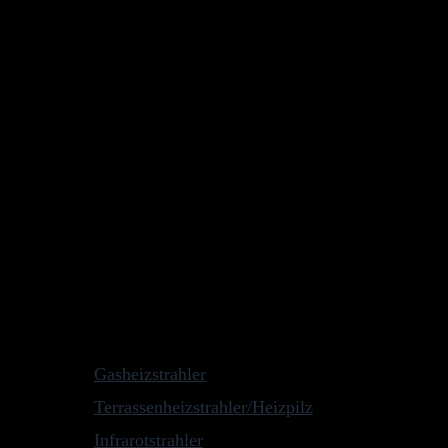
Wir empfehlen den Weber 7416 Anzündkamin Rapidfire und die 
Weber 7416 Anzündkamin Rapidfire
Weber 7460 Abdeckhaube
Fazit zu Weber Feuerschalen
Alle Feuerschalen von Weber machen einen guten Eindruck un
schaffst du einfach eine sehr romantische Atmosphäre. Alles 
* Die Preise können von Händler zu Händler und auch abhängig
Andere Leser interessierte auch:
Gasheizstrahler
Terrassenheizstrahler/Heizpilz
Infrarotstrahler