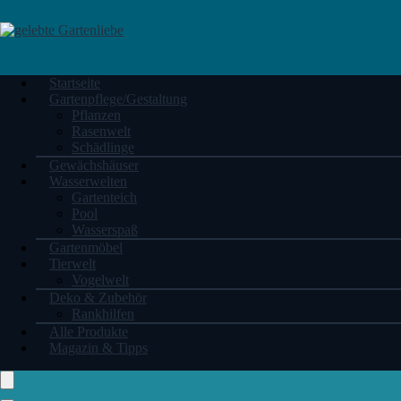
Startseite
Gartenpflege/Gestaltung
Pflanzen
Rasenwelt
Schädlinge
Gewächshäuser
Wasserwelten
Gartenteich
Pool
Wasserspaß
Gartenmöbel
Tierwelt
Vogelwelt
Deko & Zubehör
Rankhilfen
Alle Produkte
Magazin & Tipps