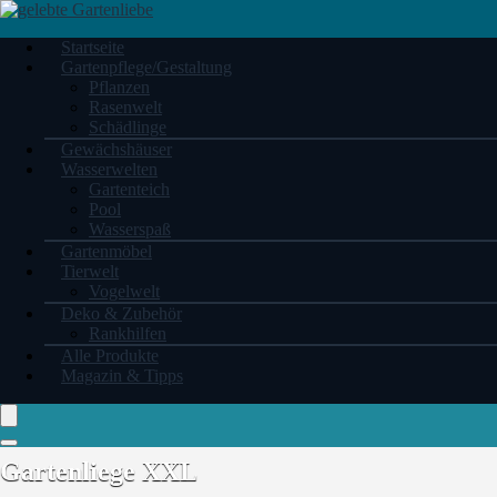
Startseite
Gartenpflege/Gestaltung
Pflanzen
Rasenwelt
Schädlinge
Gewächshäuser
Wasserwelten
Gartenteich
Pool
Wasserspaß
Gartenmöbel
Tierwelt
Vogelwelt
Deko & Zubehör
Rankhilfen
Alle Produkte
Magazin & Tipps
Gartenliege XXL