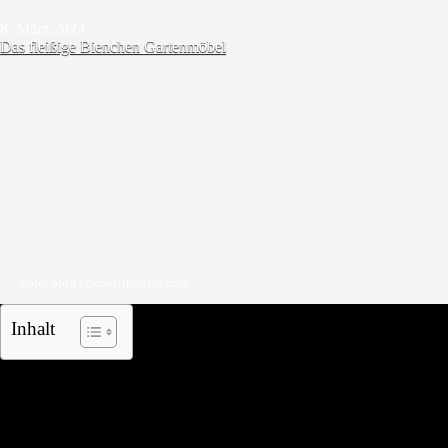
8. März 2023
Das fleißige Bienchen
Gartenmöbel
Foto: apid / depositphotos.com
Inhalt
Die ideale Gartenliege XXL für hohe
Ansprüche