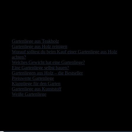
von Designern und Schreinern reichen. Deshalb ist es wichtig, sich im
Vorfeld zu überlegen, wo und wie die Liege genutzt werden und aus
welchem Material sie bestehen soll.
Andere Leser interessierte auch:
Gartenliege aus Teakholz
Gartenliege aus Holz reinigen
Worauf solltest du beim Kauf einer Gartenliege aus Holz
achten?
Welches Gewicht hat eine Gartenliege?
Eine Gartenliege selbst bauen?
Gartenliegen aus Holz – die Bestseller
Preiswerte Gartenliege
Klappliege für den Garten
Gartenliege aus Kunststoff
Weiße Gartenliege
Letzte Aktualisierung am 2026-08-06 / Affiliate Links / Bilder von der
Amazon Product Advertising API Der Preis ist möglicherweise
inzwischen geändert worden und auf dieser Seite nicht mehr aktuell