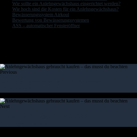
Wie sollte ein Anlehngewächshaus eingerichtet werden?
Wie hoch sind die Kosten für ein Anlehngewächshaus?
Bewässerungssystem Airkoul
Bewertung von Bewässerungssystemen
ASS – automatischer Fensteröffner
Letzte Aktualisierung am 2026-08-07 / Affiliate Links / Bilder von der
Amazon Product Advertising API Der Preis ist möglicherweise
inzwischen geändert worden und auf dieser Seite nicht mehr aktuell
Previous
Ist eine Baugenehmigung für ein Anlehngewächshaus
erforderlich?
Next
Dies ist das wichtigste Zubehör für dein
Anlehngewächshaus
weitere Artikel