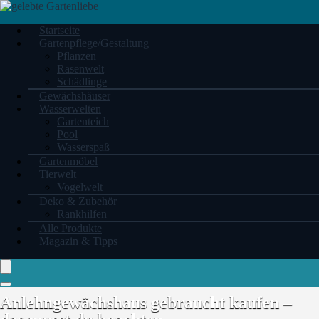
Startseite
Gartenpflege/Gestaltung
Pflanzen
Rasenwelt
Schädlinge
Gewächshäuser
Wasserwelten
Gartenteich
Pool
Wasserspaß
Gartenmöbel
Tierwelt
Vogelwelt
Deko & Zubehör
Rankhilfen
Alle Produkte
Magazin & Tipps
Anlehngewächshaus gebraucht kaufen –