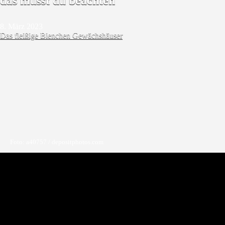
das musst du beachten
8. März 2023
Das fleißige Bienchen
Gewächshäuser
Foto: a40757 / depositphotos.com
Du überlegst, ein gebrauchtes Anlehngewächshaus zu kaufen? Dann
ist dieser Artikel genau das Richtige für dich. Hier erklären wir dir, wo
du gebrauchte Modelle kaufen kannst, worauf du achten solltest und
ob sich der Kauf eines gebrauchten Gewächshauses überhaupt lohnt.