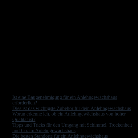
Unsere Gedanken zum Kauf eines
gebrauchten Anlehngewächshauses
In fast allen Fällen würden wir empfehlen, ein neues Modell zu
kaufen, weil es sehr mühsam ist, ein gebrauchtes Anlehngewächshaus
zu finden und die Preise nicht allzu sehr variieren. Außerdem haben
neue Gewächshäuser eine längere „Lebensdauer“.
Hier findest du zweifellos das ideale Modell.
Andere Leser interessierte auch:
Ist eine Baugenehmigung für ein Anlehngewächshaus
erforderlich?
Dies ist das wichtigste Zubehör für dein Anlehngewächshaus
Woran erkenne ich, ob ein Anlehngewächshaus von hoher
Qualität ist?
Tipps und Tricks für den Umgang mit Schimmel, Trockenheit
und Co. im Anlehngewächshaus
Die besten Standorte für ein Anlehngewächshaus