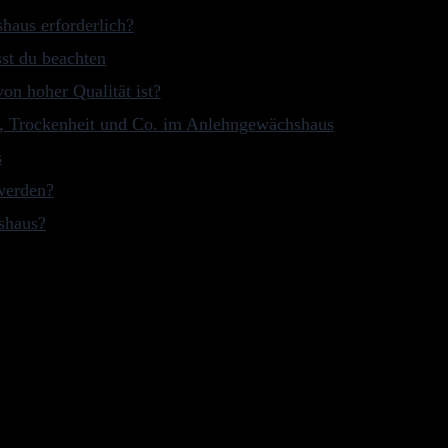
haus erforderlich?
st du beachten
n hoher Qualität ist?
, Trockenheit und Co. im Anlehngewächshaus
s
werden?
shaus?
er von der Amazon Product Advertising API Der Preis ist möglicherweis