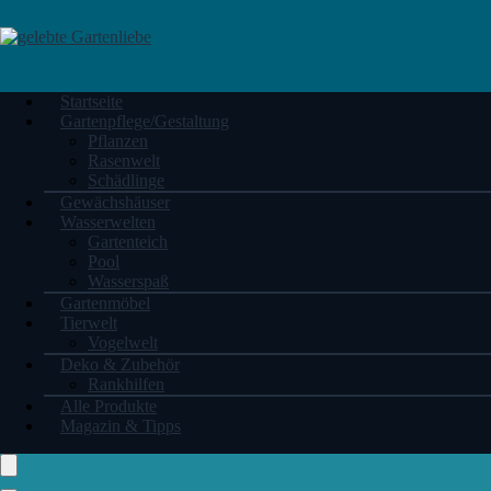
Startseite
Gartenpflege/Gestaltung
Pflanzen
Rasenwelt
Schädlinge
Gewächshäuser
Wasserwelten
Gartenteich
Pool
Wasserspaß
Gartenmöbel
Tierwelt
Vogelwelt
Deko & Zubehör
Rankhilfen
Alle Produkte
Magazin & Tipps