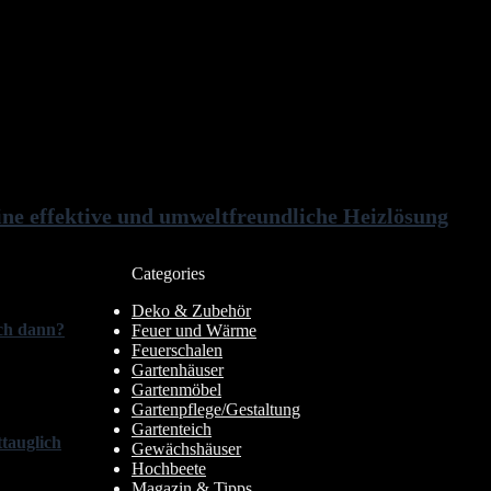
ine effektive und umweltfreundliche Heizlösung
Categories
Deko & Zubehör
ich dann?
Feuer und Wärme
Feuerschalen
Gartenhäuser
Gartenmöbel
Gartenpflege/Gestaltung
Gartenteich
tauglich
Gewächshäuser
Hochbeete
Magazin & Tipps