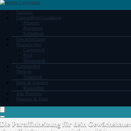
Startseite
Gartenpflege/Gestaltung
Pflanzen
Rasenwelt
Schädlinge
Gewächshäuser
Wasserwelten
Gartenteich
Pool
Wasserspaß
Gartenmöbel
Tierwelt
Vogelwelt
Deko & Zubehör
Rankhilfen
Alle Produkte
Magazin & Tipps
Die Paraffinheizung für dein Gewächshaus: