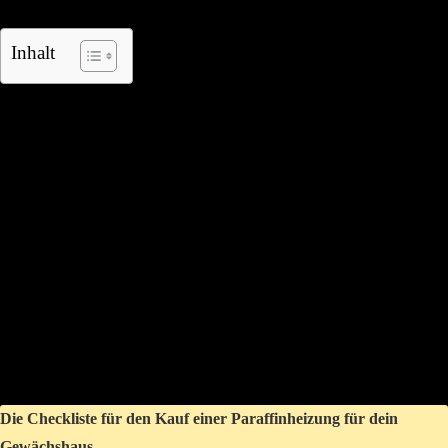
Inhalt
Warum überhaupt ein Gewächshaus
beheizen?
Ein großes Gewächshaus ist ein wunderbarer Ort für den Anbau und
die Pflege von Pflanzen. Allerdings bietet es nicht immer die nötige
Wärme, um die Pflanzen bei tieferen Temperaturen zu schützen. Um
die Temperatur im Gewächshaus auf einem optimalen Niveau zu
halten, wird eine Heizlösung benötigt. Eine Paraffinheizung kann eine
hervorragende Option sein, denn sie ist preiswert, einfach zu
installieren und umweltfreundlich.
Die Checkliste für den Kauf einer Paraffinheizung für dein
Gewächshaus