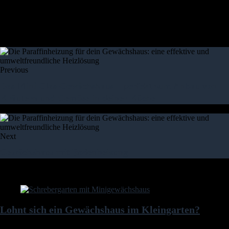
Letzte Aktualisierung am 2026-08-07 / Affiliate Links / Bilder von der
Amazon Product Advertising API Der Preis ist möglicherweise
inzwischen geändert worden und auf dieser Seite nicht mehr aktuell
Previous
Das Mini Glas-Gewächshaus – perfekt zum Anbau von
Kräutern und Gemüse in deiner Küche
Next
Gewächshaus mit Bodenheizung
weitere Artikel
Lohnt sich ein Gewächshaus im Kleingarten?