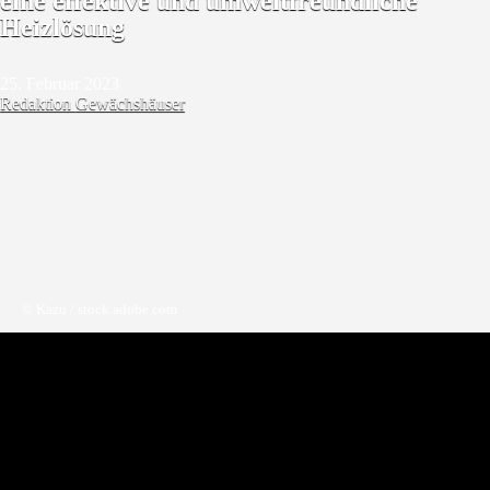
eine effektive und umweltfreundliche
Heizlösung
25. Februar 2023
Redaktion
Gewächshäuser
© Kazu / stock.adobe.com
Wenn du auf der Suche nach einer kostengünstigen, effektiven und
ziemlich umweltfreundlichen Heizlösung für dein Gewächshaus bist,
könnte ein Paraffinheizgerät die richtige Wahl sein. In diesem Artikel
erfährst du alles, was du über Paraffinheizungen für Gewächshäuser
wissen musst.