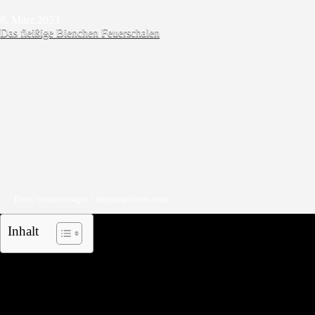
8. März 2023
Das fleißige Bienchen
Feuerschalen
Foto: wernerimages / depositphotos.com
Inhalt
Die perfekte Größe – 100 cm Feuerschale