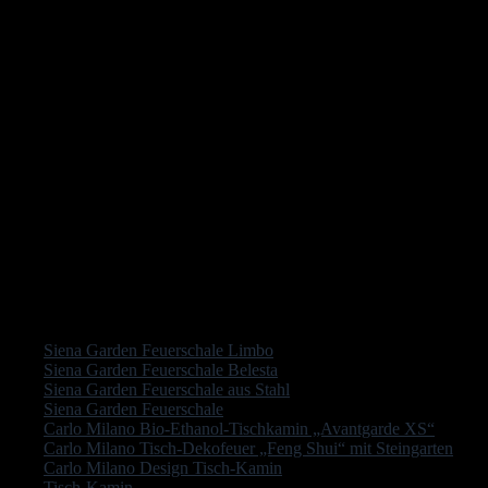
Hier können wir nur eine klare Empfehlung aussprechen, denn wir
präsentieren dir immer eines der besten Modelle aus jeder Abteilung.
Gut geeignet für große Gärten und besonders gut geeignet für eigene
Feuerstellen.
Wir können dir noch den Tipp geben, die Feuerschale nach jedem
Gebrauch mit herkömmlichem Speiseöl einzureiben. Natürlich nur,
nachdem sie abgekühlt ist. Das sorgt für ein langes und angenehmes
Leben in der Zukunft.
Andere Leser interessierte auch:
Siena Garden Feuerschale Limbo
Siena Garden Feuerschale Belesta
Siena Garden Feuerschale aus Stahl
Siena Garden Feuerschale
Carlo Milano Bio-Ethanol-Tischkamin „Avantgarde XS“
Carlo Milano Tisch-Dekofeuer „Feng Shui“ mit Steingarten
Carlo Milano Design Tisch-Kamin
Tisch-Kamin