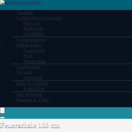
Startseite
Gartenpflege/Gestaltung
Pflanzen
Rasenwelt
Schädlinge
Gewächshäuser
Wasserwelten
Gartenteich
Pool
Wasserspaß
Gartenmöbel
Tierwelt
Vogelwelt
Deko & Zubehör
Rankhilfen
Alle Produkte
Magazin & Tipps
Feuerschale 100 cm