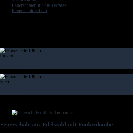
Feuerschalen für die Terrasse
Feuerschale 80 cm
Letzte Aktualisierung am 2026-08-06 / Affiliate Links / Bilder von der
Amazon Product Advertising API Der Preis ist möglicherweise
inzwischen geändert worden und auf dieser Seite nicht mehr aktuell
Previous
Feuerschale 80 cm
Next
Feuerschale mit Grill
weitere Artikel
Feuerschale aus Edelstahl mit Funkenhaube