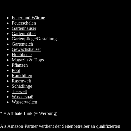
gegeneinander abgewogen werden.
Feuer und Wärme
Feuerschalen
Gartenhäuser
Gartenmöbel
Gartenpflege/Gestaltung
Gartenteich
Gewächshäuser
Hochbeete
Magazin & Tipps
Pflanzen
Pool
Rankhilfen
Rasenwelt
Schädlinge
Tierwelt
Wasserspaß
Wasserwelten
* = Affiliate-Link (= Werbung)
Als Amazon-Partner verdient der Seitenbetreiber an qualifizierten